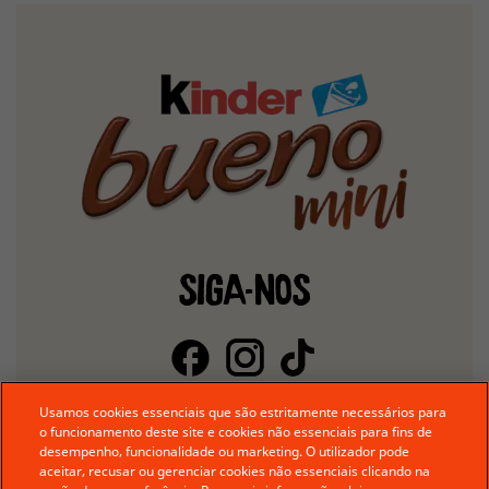
SIGA-NOS
Usamos cookies essenciais que são estritamente necessários para
o funcionamento deste site e cookies não essenciais para fins de
desempenho, funcionalidade ou marketing. O utilizador pode
aceitar, recusar ou gerenciar cookies não essenciais clicando na