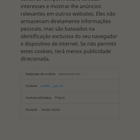
interesses e mostrar-lhe anúncios
relevantes em outros websites. Eles não
armazenam diretamente informações
pessoais, mas são baseados na
identificação exclusiva do seu navegador
e dispositivo de internet. Se não permitir
estes cookies, terá menos publicidade
direcionada.
Cookies
www.kinder.com
de
publicidade
aaa003
,
_gat_UA-
Próprio
Sessão, Sessão