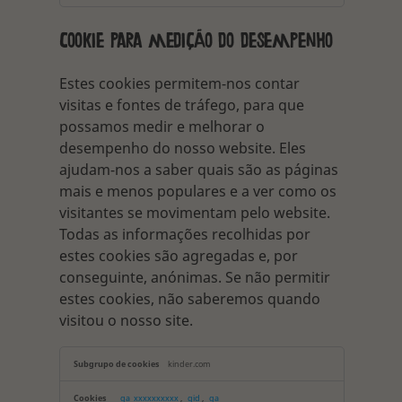
Cookie para medição do desempenho
Estes cookies permitem-nos contar
visitas e fontes de tráfego, para que
possamos medir e melhorar o
desempenho do nosso website. Eles
ajudam-nos a saber quais são as páginas
mais e menos populares e a ver como os
visitantes se movimentam pelo website.
Todas as informações recolhidas por
estes cookies são agregadas e, por
conseguinte, anónimas. Se não permitir
estes cookies, não saberemos quando
visitou o nosso site.
Cookie
kinder.com
para
medição
do
_ga_xxxxxxxxxx
,
_gid
,
_ga