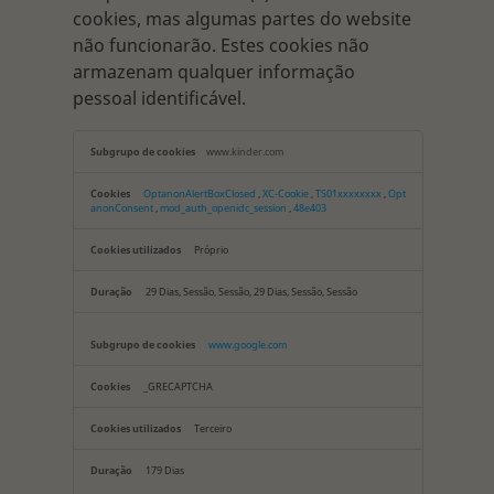
cookies, mas algumas partes do website
não funcionarão. Estes cookies não
armazenam qualquer informação
pessoal identificável.
Cookies
www.kinder.com
estritamente
necessários
OptanonAlertBoxClosed
,
XC-Cookie
,
TS01xxxxxxxx
,
Opt
anonConsent
,
mod_auth_openidc_session
,
48e403
Próprio
29 Dias, Sessão, Sessão, 29 Dias, Sessão, Sessão
www.google.com
_GRECAPTCHA
Terceiro
179 Dias