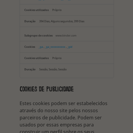
desempenho
Próprio
394 Dias, Alguns segundos, 399 Dias
www.kinder.com
_ga
,
_ga_xxxxxxxxxx
,
_gid
Próprio
Sessão, Sessão, Sessão
Cookies de publicidade
Estes cookies podem ser estabelecidos
através do nosso site pelos nossos
parceiros de publicidade. Podem ser
usados por essas empresas para
construir um perfil sobre os seus