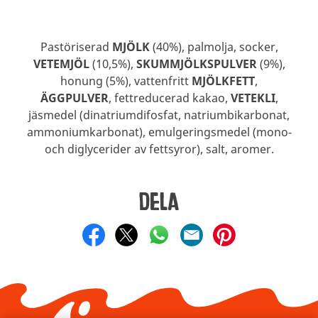
Pastöriserad
MJÖLK
(40%), palmolja, socker,
VETEMJÖL
(10,5%),
SKUMMJÖLKSPULVER
(9%),
honung (5%), vattenfritt
MJÖLKFETT
,
ÄGGPULVER
, fettreducerad kakao,
VETEKLI
,
jäsmedel (dinatriumdifosfat, natriumbikarbonat,
ammoniumkarbonat), emulgeringsmedel (mono-
och diglycerider av fettsyror), salt, aromer.
Dela