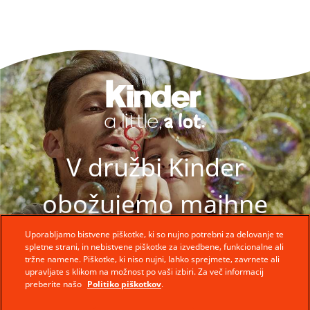
V družbi Kinder
obožujemo majhne
trenutke. Za otroke ti
Uporabljamo bistvene piškotke, ki so nujno potrebni za delovanje te
spletne strani, in nebistvene piškotke za izvedbene, funkcionalne ali
tržne namene. Piškotke, ki niso nujni, lahko sprejmete, zavrnete ali
trenutki nikoli niso
upravljate s klikom na možnost po vaši izbiri. Za več informacij
preberite našo
Politiko piškotkov
.