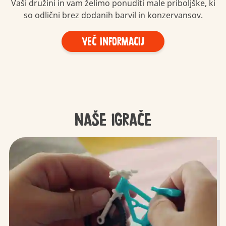
Vaši družini in vam želimo ponuditi male priboljške, ki
so odlični brez dodanih barvil in konzervansov.
Več informacij
Naše igrače