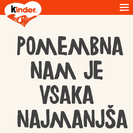
Pomembna
nam je
vsaka
najmanjša