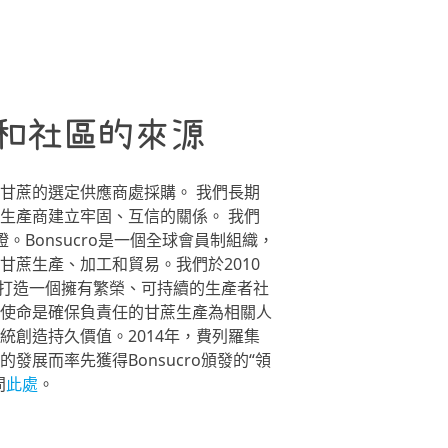
和社區的來源
甘蔗的選定供應商處採購。 我們長期
生產商建立牢固、互信的關係。 我們
證。Bonsucro是一個全球會員制組織，
甘蔗生產、加工和貿易。我們於2010
致力於打造一個擁有繁榮、可持續的生產者社
使命是確保負責任的甘蔗生產為相關人
統創造持久價值。2014年，費列羅集
發展而率先獲得Bonsucro頒發的“領
問
此處
。