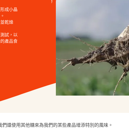
而形成小晶
多。
滌並乾燥
。
質測試，以
們的產品食
 我們還使用其他糖來為我們的某些產品增添特別的風味。