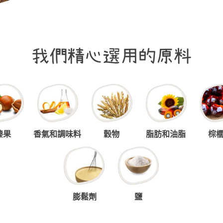
我們精心選用的原料
榛果
香氣和調味料
穀物
脂肪和油脂
棕
膨鬆劑
鹽