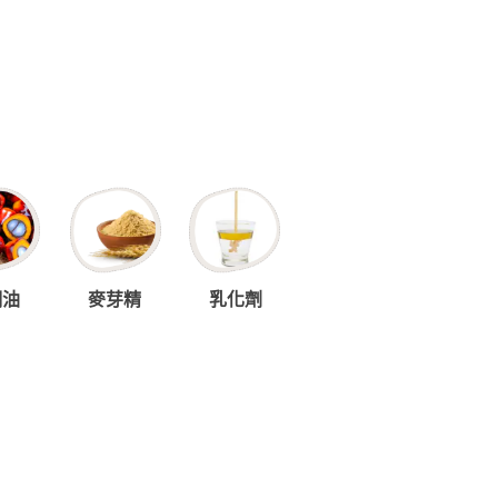
櫚油
麥芽精
乳化劑