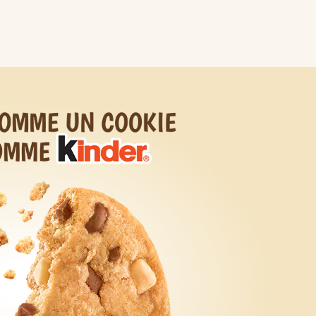
L'importance du
Notre
on
jeu
approvisionnemen
NEW
t
no
Kinder Bueno Dark