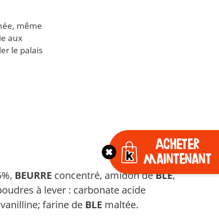
rnée, même
ie aux
r le palais
Acheter
maintenant
5%,
BEURRE
concentré, amidon de
BLE
,
oudres à lever : carbonate acide
, vanilline; farine de
BLE
maltée.