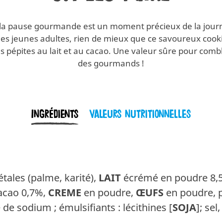
 la pause gourmande est un moment précieux de la jou
les jeunes adultes, rien de mieux que ce savoureux cook
 pépites au lait et au cacao. Une valeur sûre pour comble
des gourmands !
Ingrédients
Valeurs nutritionnelles
tales (palme, karité),
LAIT
écrémé en poudre 8,
cacao 0,7%,
CREME
en poudre,
ŒUFS
en poudre, p
 sodium ; émulsifiants : lécithines [
SOJA
]; sel