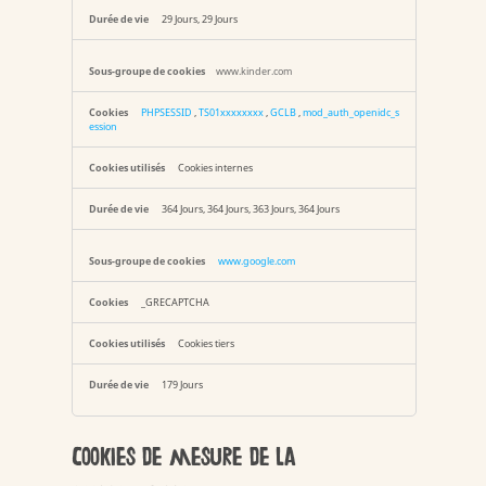
29 Jours, 29 Jours
www.kinder.com
PHPSESSID
,
TS01xxxxxxxx
,
GCLB
,
mod_auth_openidc_s
ession
Cookies internes
364 Jours, 364 Jours, 363 Jours, 364 Jours
www.google.com
_GRECAPTCHA
Cookies tiers
179 Jours
Cookies de mesure de la