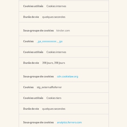
performance
Cookies internes
quelques secondes
kinder.com
_ga_xxxxxxxxxx
,
_ga
Cookies internes
398 Jours, 398 Jours
cdn.cookielaw.org
stg_externalReferrer
Cookies tiers
quelques secondes
analytics.ferrero.com