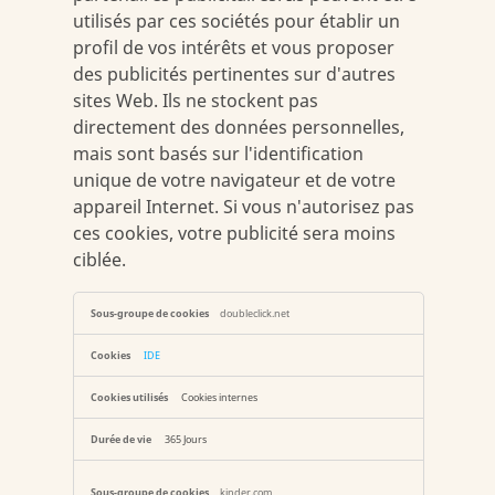
utilisés par ces sociétés pour établir un
profil de vos intérêts et vous proposer
des publicités pertinentes sur d'autres
sites Web. Ils ne stockent pas
directement des données personnelles,
mais sont basés sur l'identification
unique de votre navigateur et de votre
appareil Internet. Si vous n'autorisez pas
ces cookies, votre publicité sera moins
ciblée.
Cookies
doubleclick.net
pour
une
publicité
IDE
ciblée
Cookies internes
365 Jours
kinder.com