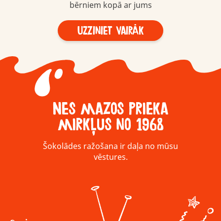
bērniem kopā ar jums
Uzziniet vairāk
Nes mazos prieka
mirkļus no 1968
Šokolādes ražošana ir daļa no mūsu
vēstures.