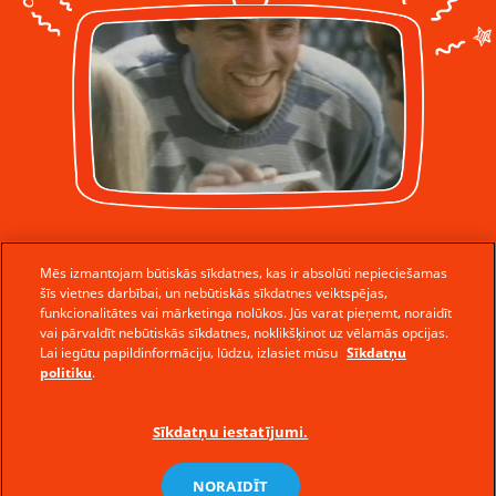
Mēs izmantojam būtiskās sīkdatnes, kas ir absolūti nepieciešamas
Kinder vēsture
šīs vietnes darbībai, un nebūtiskās sīkdatnes veiktspējas,
funkcionalitātes vai mārketinga nolūkos. Jūs varat pieņemt, noraidīt
vai pārvaldīt nebūtiskās sīkdatnes, noklikšķinot uz vēlamās opcijas.
Lai iegūtu papildinformāciju, lūdzu, izlasiet mūsu
Sīkdatņu
politiku
.
Sīkdatņu iestatījumi.
NORAIDĪT