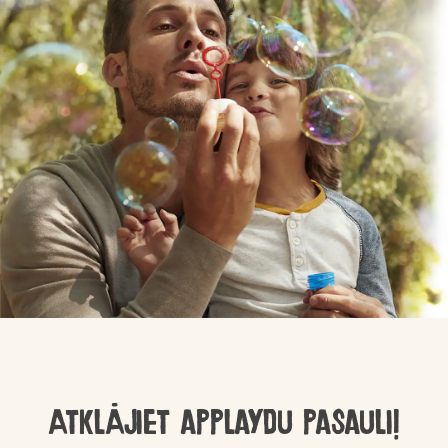
Atklājiet applaydu pasauli!