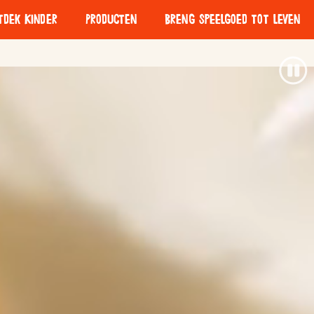
tdek Kinder
Producten
Breng speelgoed tot leven
Kinder Bueno Mini
e
Het belang van
Verantwoord
spelen
Inkoopbeleid