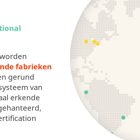
tional
 worden
ende fabrieken
den gerund
ssysteem van
naal erkende
 gehanteerd,
rtification