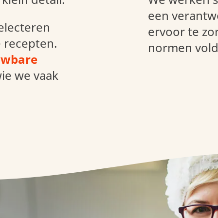
een verantwo
selecteren
ervoor te zo
Duurzame
 recepten.
Verpakkingen
normen vold
uwbare
ie we vaak