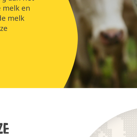
e melk en
de melk
nze
r
ze