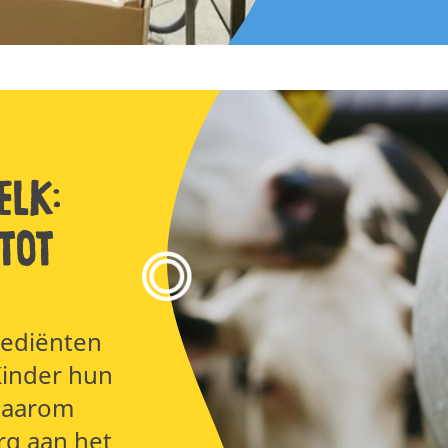
elk:
tot
rediënten
Kinder hun
Daarom
rg aan het