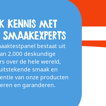
k kennis met
e smaakexperts
aaktestpanel bestaat uit
an 2.000 deskundige
s over de hele wereld,
 uitstekende smaak en
tentie van onze producten
leren en garanderen.