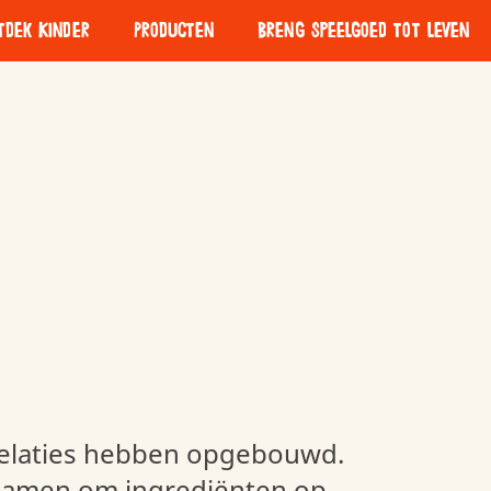
tdek Kinder
Producten
Breng speelgoed tot leven
Kinder Bueno Mini
e
Het belang van
Verantwoord
spelen
Inkoopbeleid
relaties hebben opgebouwd.
amen om ingrediënten op