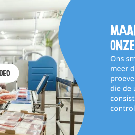
Maa
onz
Ons sm
meer d
deo
proever
die de
consis
contro