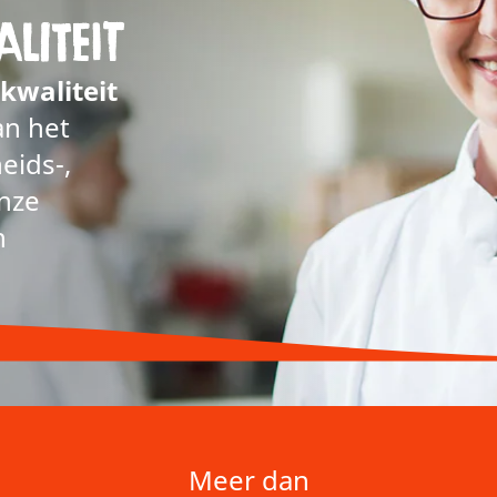
liteit
kwaliteit
an het
eids-,
onze
n
Meer dan