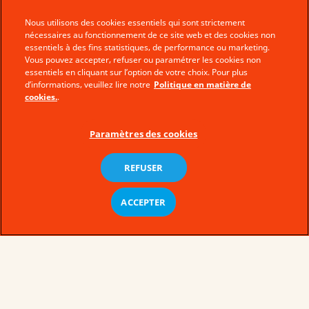
Nous utilisons des cookies essentiels qui sont strictement
nécessaires au fonctionnement de ce site web et des cookies non
essentiels à des fins statistiques, de performance ou marketing.
Vous pouvez accepter, refuser ou paramétrer les cookies non
essentiels en cliquant sur l’option de votre choix. Pour plus
d’informations, veuillez lire notre
Politique en matière de
cookies.
.
Paramètres des cookies
REFUSER
ACCEPTER