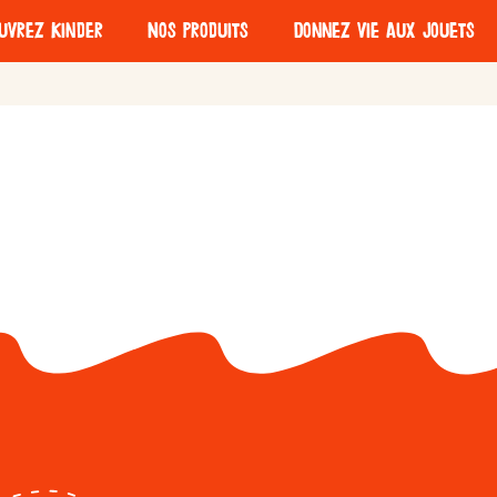
uvrez Kinder
Nos produits
Donnez vie aux jouets
o Dark
Kinder Chocolat
e
L'importance du
Approvisionnemen
jeu
t responsable
try
Kinder Bueno