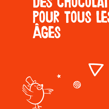
Des chocola
Glaces
pour tous le
âges