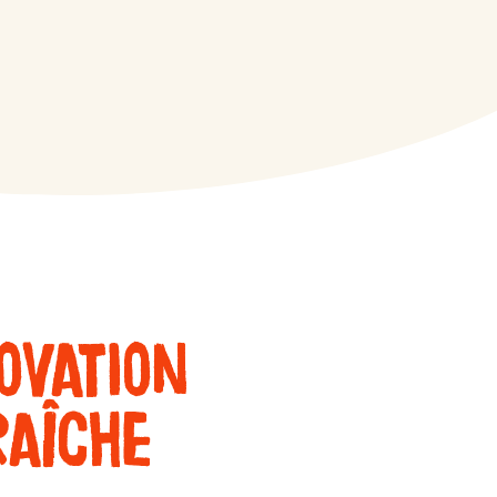
ovation
raîche