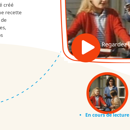
é créé
ne recette
t de
es,
os
Regardez l
En cours de lecture