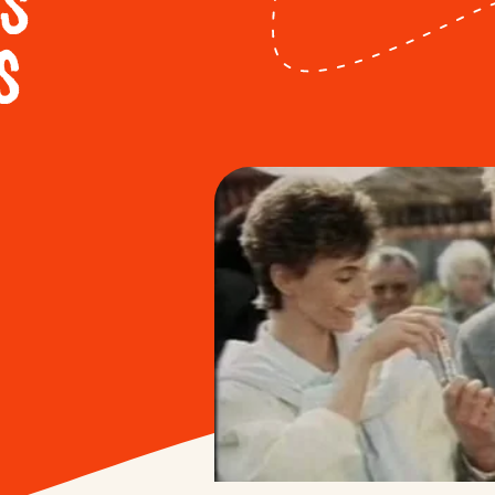
ts
s
La durabilité de
Kinder Bueno
nos emballages
White