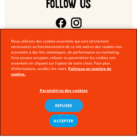
FOLLOW US
Nous utilisons des cookies essentiels qui sont strictement
nécessaires au fonctionnement de ce site web et des cookies non
essentiels à des fins statistiques, de performance ou marketing.
Vous pouvez accepter, refuser ou paramétrer les cookies non
essentiels en cliquant sur l’option de votre choix. Pour plus
d’informations, veuillez lire notre
Politique en matière de
cookies.
.
Paramètres des cookies
REFUSER
© Ferrero 2026 − All rights reserved
Nous Contacter
ACCEPTER
Notes Legales