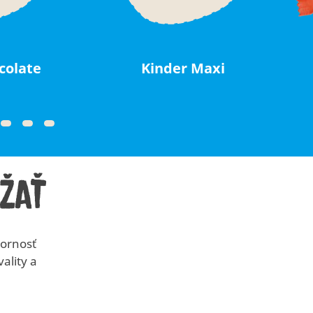
colate
Kinder Maxi
žať
zornosť
ality a