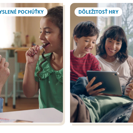
YSLENÉ POCHÚŤKY
DÔLEŽITOSŤ HRY