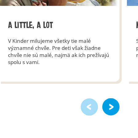
a little, a lot
V Kinder milujeme všetky tie malé
významné chvíle. Pre deti však žiadne
chvíle nie sú malé, najmä ak ich prežívajú
spolu s vami.