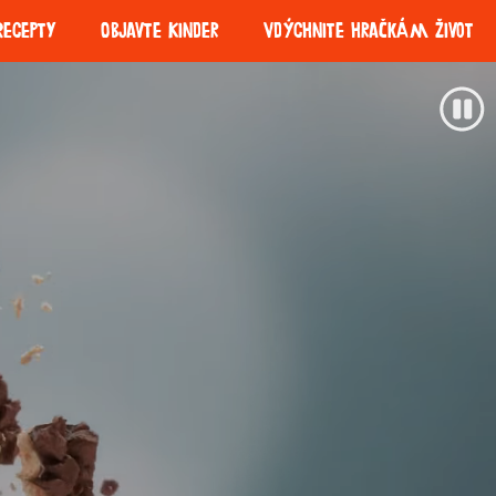
Recepty
Objavte Kinder
Vdýchnite hračkám život
ofresh
Kinder Milk Slice
ry
Zodpovedné
Udržateľnosť
získavanie zdrojov
obalov
ui Coco
Kinder Paradiso