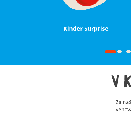
Kinder Surprise
V 
Za naš
venova