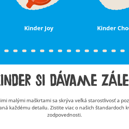
Kinder Joy
Kinder Cho
Kinder si dávame zále
imi malými maškrtami sa skrýva veľká starostlivosť a po
ná každému detailu. Zistite viac o našich štandardoch kv
zodpovednosti.