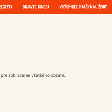
Recepty
Objavte Kinder
Vdýchnite hračkám život
ofresh
Kinder Milk Slice
ry
Zodpovedné
Udržateľnosť
získavanie zdrojov
obalov
né pre zobrazenie všetkého obsahu
ui Coco
Kinder Paradiso