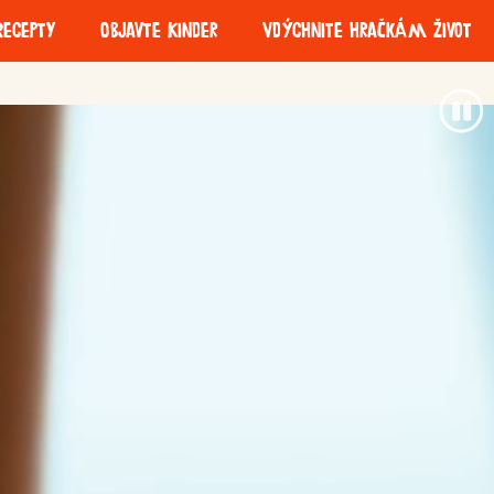
Recepty
Objavte Kinder
Vdýchnite hračkám život
ofresh
Kinder Milk Slice
ry
Zodpovedné
Udržateľnosť
získavanie zdrojov
obalov
ui Coco
Kinder Paradiso