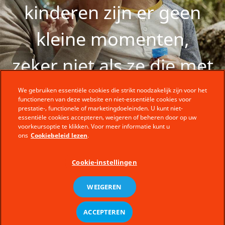
kinderen zijn er geen
kleine momenten,
zeker niet als ze die met
jou beleven.
We gebruiken essentiële cookies die strikt noodzakelijk zijn voor het
functioneren van deze website en niet-essentiële cookies voor
prestatie-, functionele of marketingdoeleinden. U kunt niet-
essentiële cookies accepteren, weigeren of beheren door op uw
Ontdek meer
voorkeursoptie te klikken. Voor meer informatie kunt u
ons
Cookiebeleid lezen
.
Cookie-instellingen
WEIGEREN
Veel meer om te
ACCEPTEREN