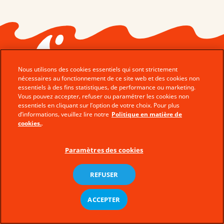
Nous utilisons des cookies essentiels qui sont strictement
nécessaires au fonctionnement de ce site web et des cookies non
essentiels à des fins statistiques, de performance ou marketing.
Vous pouvez accepter, refuser ou paramétrer les cookies non
© Ferrero 2026 − All rights reserved
essentiels en cliquant sur l’option de votre choix. Pour plus
d’informations, veuillez lire notre
Politique en matière de
Nous Contacter
cookies.
.
Notes Legales
Paramètres des cookies
Plan du Site
Politique de cookies
REFUSER
Donnees Techniques
Privacy Policy
fr
ACCEPTER
nl