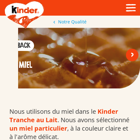
Notre Qualité
< Back
<
>
MIEL
Nous utilisons du miel dans le
Kinder
Tranche au Lait
. Nous avons sélectionné
un miel particulier
, à la couleur claire et
à l'arôme délicat.