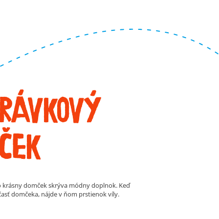
ry
Zodpovedné
Udržateľnosť
získavanie zdrojov
obalov
ui Coco
Kinder Paradiso
rávkový
ček
nto krásny domček skrýva módny doplnok. Keď
časť domčeka, nájde v ňom prstienok víly.