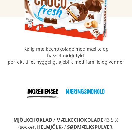
Kølig mælkechokolade med mælke og
hasselnøddefyld
perfekt til et hyggeligt øjeblik med familie og venner
Ingredienser
Næringsindhold
MJÖLKCHOKLAD
/
MÆLKECHOKOLADE
43,5 %
(socker,
HELMJÖLK
- /
SØDMÆLKSPULVER
,