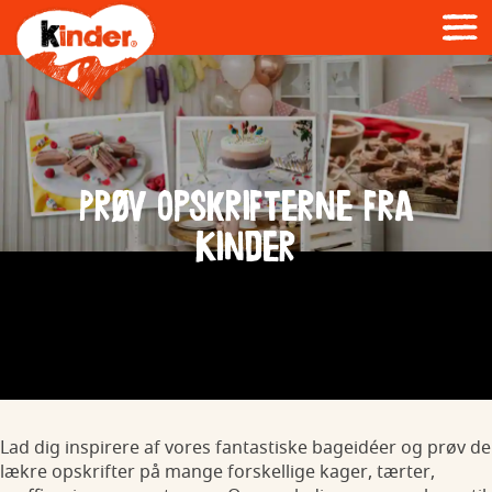
Prøv opskrifterne fra
Kinder
Lad dig inspirere af vores fantastiske bageidéer og prøv de
lækre opskrifter på mange forskellige kager, tærter,