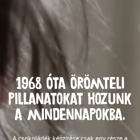
1968 óta örömteli
pillanatokat hozunk
a mindennapokba.
A csokoládék készítése csak egy része a