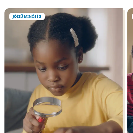
JÓÍZŰ MINŐSÉG