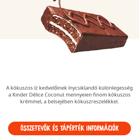
A kókuszos íz kedvelőinek ínycsiklandó különlegesség
a Kinder Délice Coconut mennyeien finom kókuszos
krémmel, a belsejében kókuszreszelékkel.
Összetevők és tápérték információk