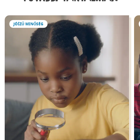
JÓÍZŰ MINŐSÉG