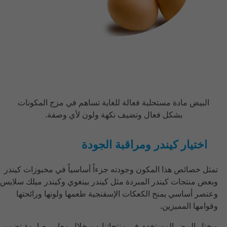
البيض مادة مستحلبة فعالة للغاية تساهم في مزج المكونات
بشكل فعال وتضيف نكهة ولون لأي وصفة.
اختيار كيندر ومراقبة الجودة
تمثل خصائص هذا المكون وجودته جزءاً أساسياً في مخبوزات كيندر
وبعض منتجات كيندر المبردة مثل كيندر بينغوي وكيندر ميلك سلايس
وعنصر أساسي يمنح الكعكات الإسفنجية طعمها ولونها ورائحتها
وقوامها المميزين.
ويختار البيض المستخدم في منتجاتنا من خلال معايير صارمة تضمن