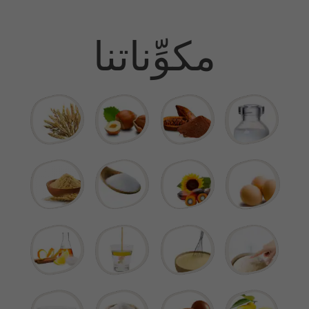
مكوِّناتنا