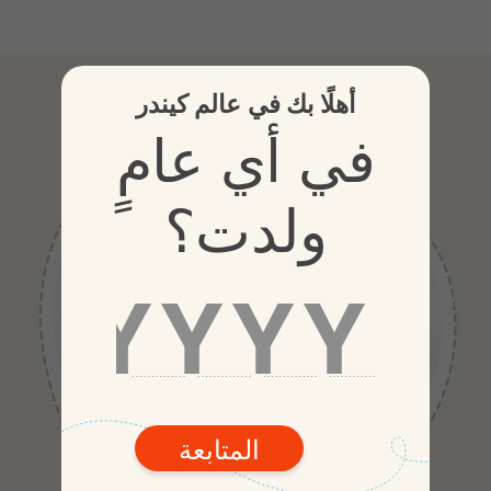
مكوِّناتن
أهلًا بك في عالم كيندر
في أي عامٍ
ولدت؟
المتابعة