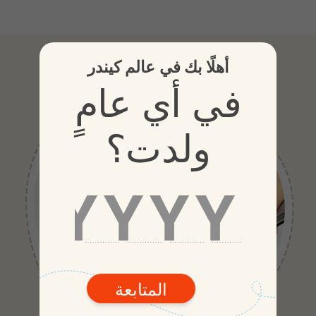
مكوِّناتن
أهلًا بك في عالم كيندر
في أي عامٍ
ولدت؟
المتابعة