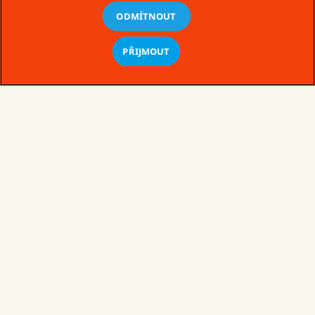
ODMÍTNOUT
PŘIJMOUT
Co je v Kinder nového
Novinky ze světa Kinder. Přečtěte si, co je u nás
nového