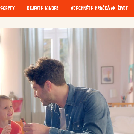
Recepty
Objevte Kinder
Vdechněte hračkám život
ofresh
Kinder Milk Slice
ry
Odpovědné
Udržitelnost obalů
získávání zdrojů
ui Coco
Kinder Paradiso