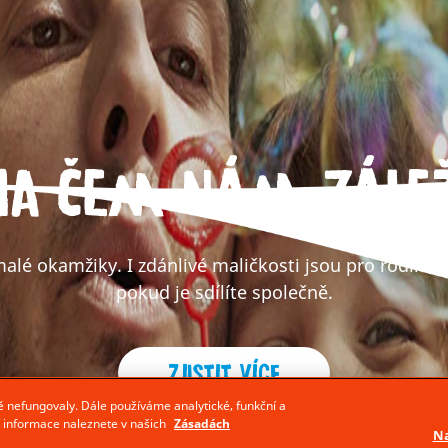
Na čem nám zálež
alé okamžiky. I zdánlivé maličkosti jsou pro rodinu d
pokud je sdílíte společně.
Zjistit více
 nefungovaly. Dále používáme analytické, funkční a
í informace naleznete v našich
Zásadách
Na