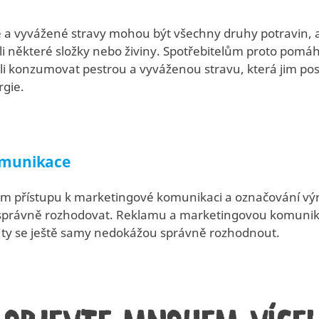
ré a vyvážené stravy mohou být všechny druhy potravin, 
li některé složky nebo živiny. Spotřebitelům proto pom
li konzumovat pestrou a vyváženou stravu, která jim pos
rgie.
omunikace
 přístupu k marketingové komunikaci a označování výro
i správně rozhodovat. Reklamu a marketingovou komun
e ty se ještě samy nedokážou správně rozhodnout.