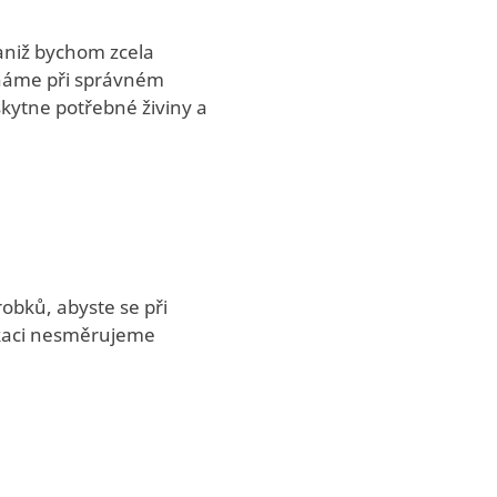
aniž bychom zcela
áháme při správném
kytne potřebné živiny a
bků, abyste se při
ikaci nesměrujeme