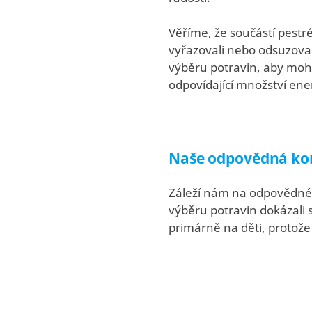
Věříme, že součástí pest
vyřazovali nebo odsuzova
výběru potravin, aby moh
odpovídající množství ene
Naše odpovědná k
Záleží nám na odpovědném
výběru potravin dokázal
primárně na děti, protož