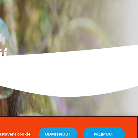
í
ůležité, zvláště
stavení cookie
ODMÍTNOUT
PŘIJMOUT