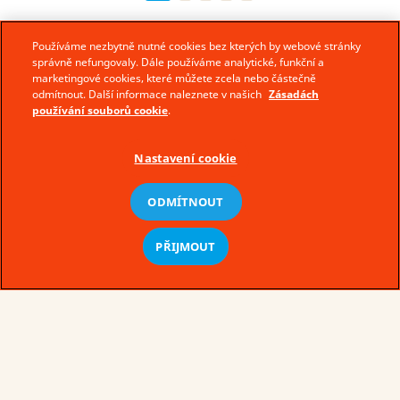
Používáme nezbytně nutné cookies bez kterých by webové stránky
správně nefungovaly. Dále používáme analytické, funkční a
marketingové cookies, které můžete zcela nebo částečně
odmítnout. Další informace naleznete v našich
Zásadách
používání souborů cookie
.
Nastavení cookie
ODMÍTNOUT
© Ferrero 2026 − All rights reserved
PŘIJMOUT
Podmínky užívání
Zásady zpracování osobních údajů
Zásady používání souborů cookie
Technické požadavky
Mapa stránek
cs