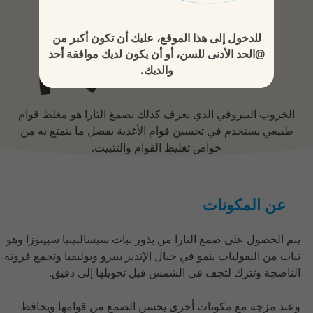
مغلظ القوام
للدخول إلى هذا الموقع، عليك أن تكون أكبر من
@الحد الأدنى للسن، أو أن يكون لديك موافقة أحد
والديك.
الخروب البيروفي الذي يعرف كذلك بصمغ التارا هو مغلظ قوام
طبيعي يستخدم في تحسين قوام الأغذية بفضل ما يتمتع به من
خواص تغليظ القوام والتثبيت.
عن المكونات
يتم الحصول على صمغ التارا من بذور نبات سيسالبينيا سبينوزا وهو
نبات من البقوليات ينمو في جبال الإنديز ببيرو وبوليفيا وتجمع قرونه
الناضجة وتترك لتجف في الشمس قبل تحويلها إلى دقيق.
وعند مزجه مع مكونات أخرى يحسن الصمغ من قوامها ويحافظ