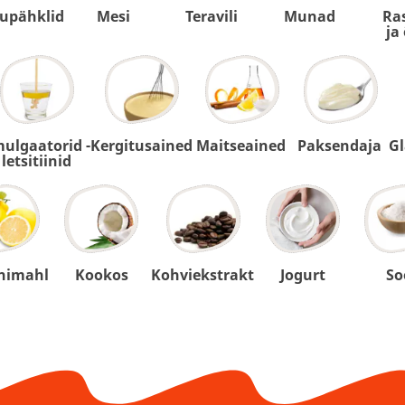
upähklid
Mesi
Teravili
Munad
Ra
ja
ulgaatorid -
Kergitusained
Maitseained
Paksendaja
G
letsitiinid
nimahl
Kookos
Kohviekstrakt
Jogurt
So