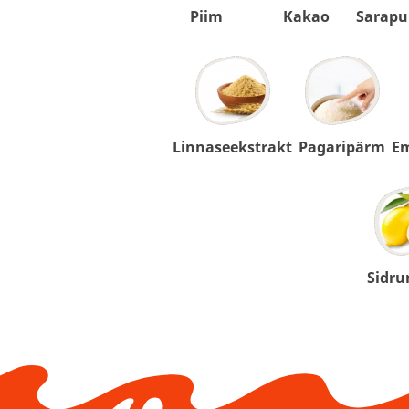
Piim
Kakao
Sarapu
Linnaseekstrakt
Pagaripärm
Em
Sidru