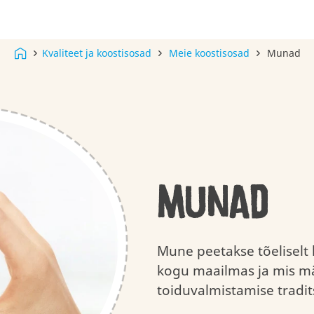
Kvaliteet ja koostisosad
Meie koostisosad
Munad
A little a lot
Maitsev kvaliteet
APPLAYDU
Kinderi ajalugu
Mõistlik
APPLAYDU &
Meie väärtu
Mängimise t
maiustamine
FRIENDS
Munad
Mune peetakse tõeliselt 
kogu maailmas ja mis män
toiduvalmistamise tradit