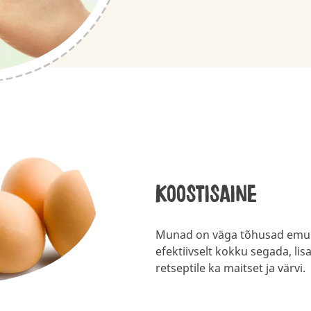
Koostisaine
Munad on väga tõhusad emulg
efektiivselt kokku segada, li
retseptile ka maitset ja värvi.