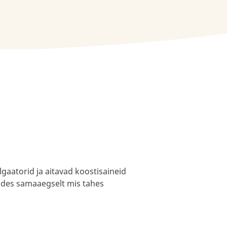
aatorid ja aitavad koostisaineid
sades samaaegselt mis tahes