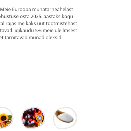
. Meie Euroopa munatarneahelast
hustuse osta 2025. aastaks kogu
al rajasime kaks uut tootmistehast
avad ligikaudu 5% meie üleilmsest
et tarnitavad munad oleksid