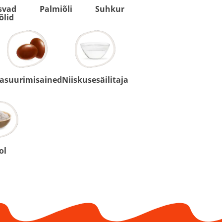
svad
Palmiõli
Suhkur
 õlid
lasuurimisained
Niiskusesäilitaja
ol