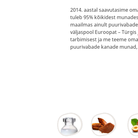
2014. aastal saavutasime o
tuleb 95% kõikidest munades
maailmas ainult puurivabade
väljaspool Euroopat – Türgi
tarbimisest ja me teeme oma 
puurivabade kanade munad, m