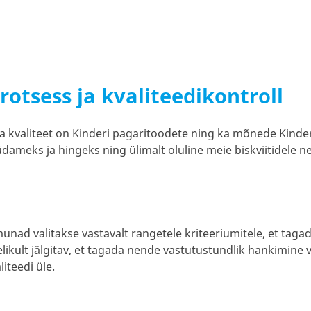
rotsess ja kvaliteedikontroll
a kvaliteet on Kinderi pagaritoodete ning ka mõnede Kinder
 südameks ja hingeks ning ülimalt oluline meie biskviitidele 
nad valitakse vastavalt rangetele kriteeriumitele, et tagad
ikult jälgitav, et tagada nende vastutustundlik hankimine val
iteedi üle.