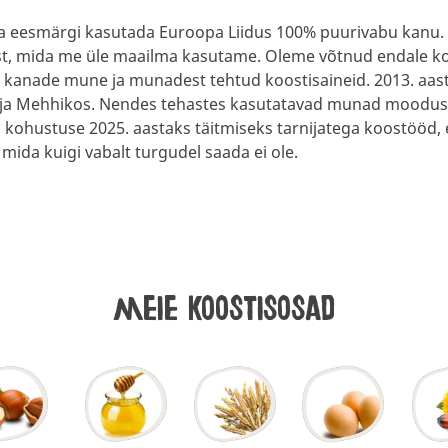
ma eesmärgi kasutada Euroopa Liidus 100% puurivabu kanu
t, mida me üle maailma kasutame. Oleme võtnud endale ko
 kanade mune ja munadest tehtud koostisaineid. 2013. aast
s ja Mehhikos. Nendes tehastes kasutatavad munad moodust
kohustuse 2025. aastaks täitmiseks tarnijatega koostööd, 
ida kuigi vabalt turgudel saada ei ole.
meie koostisosad