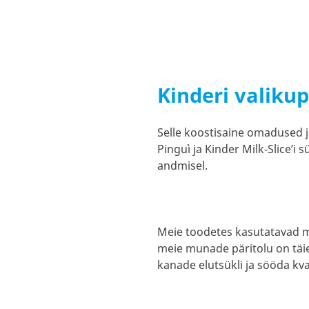
Kinderi valikup
Selle koostisaine omadused j
Pinguì ja Kinder Milk-Slice’i
andmisel.
Meie toodetes kasutatavad mu
meie munade päritolu on täiel
kanade elutsükli ja sööda kval