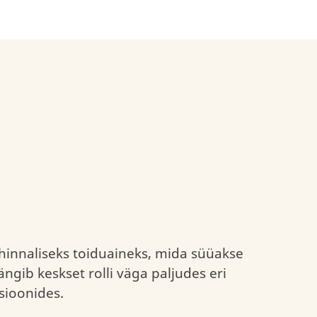
sed
ähtsus
Vastutustundlik
Jätkusuutlikud
hankimine
pakendid
hinnaliseks toiduaineks, mida süüakse
gib keskset rolli väga paljudes eri
sioonides.