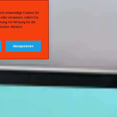
icht notwendige Cookies für
 oder verwalten, indem Sie
mmung mit Wirkung für die
klicken. Weitere
Akzeptieren