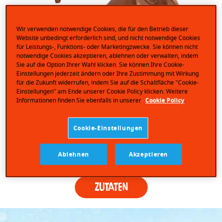
Wir verwenden notwendige Cookies, die für den Betrieb dieser
Website unbedingt erforderlich sind, und nicht notwendige Cookies
für Leistungs-, Funktions- oder Marketingzwecke. Sie können nicht
notwendige Cookies akzeptieren, ablehnen oder verwalten, indem
Sie auf die Option Ihrer Wahl klicken. Sie können Ihre Cookie-
Einstellungen jederzeit ändern oder Ihre Zustimmung mit Wirkung
für die Zukunft widerrufen, indem Sie auf die Schaltfläche "Cookie-
Einstellungen" am Ende unserer Cookie Policy klicken. Weitere
Informationen finden Sie ebenfalls in unserer
Cookie Policy
.
Cookie-Einstellungen
kinder Chocofresh ist der unwiderstehliche Genuss
aus zarter Haselnusscreme, kühler Milchcreme und
knackiger Vollmilchschokolade. Einfach Stück für
Ablehnen
Akzeptieren
Stück genießen.
Zutaten