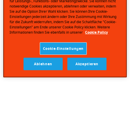
für Leistungs-, Funktions- oder Marketingzwecke. Sie können nicht
notwendige Cookies akzeptieren, ablehnen oder verwalten, indem
Sie auf die Option Ihrer Wahl klicken. Sie können Ihre Cookie-
Einstellungen jederzeit ändern oder Ihre Zustimmung mit Wirkung
für die Zukunft widerrufen, indem Sie auf die Schaltfläche "Cookie-
Kühle Milchcreme zwischen zwei lockeren Schnitten.
Einstellungen" am Ende unserer Cookie Policy klicken. Weitere
Unkompliziert und frisch aus dem Kühlschrank ist
Informationen finden Sie ebenfalls in unserer
Cookie Policy
.
Milch-Schnitte® der leckere Snack für die kleine
Pause im Alltag. Hergestellt mit frischer Vollmilch und
Cookie-Einstellungen
ohne Farb- und Konservierungsstoffe.
Ablehnen
Akzeptieren
Zutaten