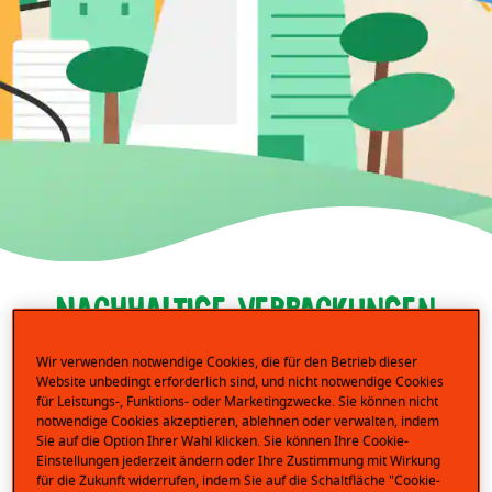
Nachhaltige Verpackungen
Wir verwenden notwendige Cookies, die für den Betrieb dieser
Als Teil der Ferrero Gruppe hat auch kinder das Ziel,
Website unbedingt erforderlich sind, und nicht notwendige Cookies
für Leistungs-, Funktions- oder Marketingzwecke. Sie können nicht
100 % der Verpackungen so zu gestalten, dass sie
notwendige Cookies akzeptieren, ablehnen oder verwalten, indem
wiederverwendbar, recycelbar oder kompostierbar
Sie auf die Option Ihrer Wahl klicken. Sie können Ihre Cookie-
sein werden. Für einen Großteil gilt dies bereits.
Einstellungen jederzeit ändern oder Ihre Zustimmung mit Wirkung
für die Zukunft widerrufen, indem Sie auf die Schaltfläche "Cookie-