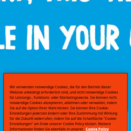
Wir verwenden notwendige Cookies, die für den Betrieb dieser
Website unbedingt erforderlich sind, und nicht notwendige Cookies
für Leistungs-, Funktions- oder Marketingzwecke. Sie können nicht
notwendige Cookies akzeptieren, ablehnen oder verwalten, indem
Sie auf die Option Ihrer Wahl klicken. Sie können Ihre Cookie-
Einstellungen jederzeit ändern oder Ihre Zustimmung mit Wirkung
für die Zukunft widerrufen, indem Sie auf die Schaltfläche "Cookie-
Einstellungen" am Ende unserer Cookie Policy klicken. Weitere
Informationen finden Sie ebenfalls in unserer
Cookie Policy
.