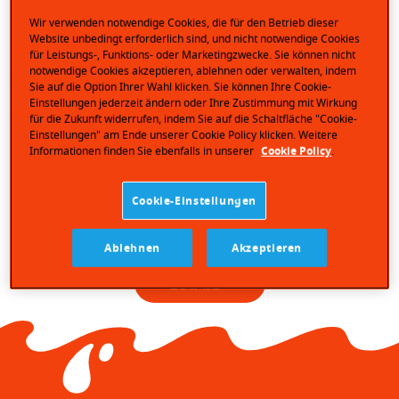
Wir verwenden notwendige Cookies, die für den Betrieb dieser
Website unbedingt erforderlich sind, und nicht notwendige Cookies
für Leistungs-, Funktions- oder Marketingzwecke. Sie können nicht
notwendige Cookies akzeptieren, ablehnen oder verwalten, indem
Sie auf die Option Ihrer Wahl klicken. Sie können Ihre Cookie-
Einstellungen jederzeit ändern oder Ihre Zustimmung mit Wirkung
für die Zukunft widerrufen, indem Sie auf die Schaltfläche "Cookie-
Einstellungen" am Ende unserer Cookie Policy klicken. Weitere
Informationen finden Sie ebenfalls in unserer
Cookie Policy
.
kinder Pinguí ist der raffinierte Genuss mit einer
locker geschlagenen Creme gemacht mit frischer
Vollmilch und köstlicher Zartbitterschokolade. Eine
Cookie-Einstellungen
einzigartige Kombination für eine genussvolle
Auszeit: erst knackig-kühl, dann cremig lecker.
Ablehnen
Akzeptieren
Zutaten