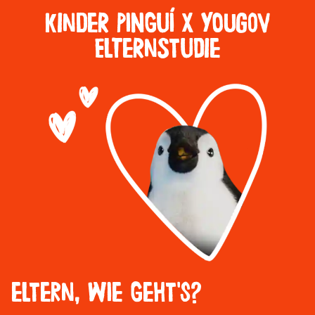
kInDeR PiNgUÍ x yOuGoV
ElTeRnStUdIe
eLtErN, wIe gEhT'S?