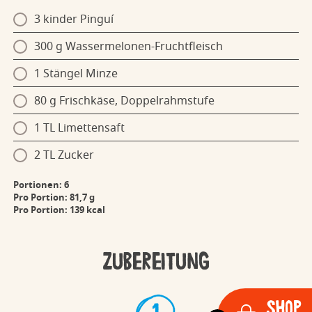
3 kinder Pinguí
300 g Wassermelonen-Fruchtfleisch
1 Stängel Minze
80 g Frischkäse, Doppelrahmstufe
1 TL Limettensaft
2 TL Zucker
Portionen: 6
Pro Portion: 81,7 g
Pro Portion: 139 kcal
Zubereitung
Shop