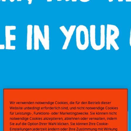
Wir verwenden notwendige Cookies, die für den Betrieb dieser
Website unbedingt erforderlich sind, und nicht notwendige Cookies
für Leistungs-, Funktions- oder Marketingzwecke. Sie können nicht
notwendige Cookies akzeptieren, ablehnen oder verwalten, indem
Sie auf die Option Ihrer Wahl klicken. Sie können Ihre Cookie-
Einstellungen jederzeit ändern oder Ihre Zustimmung mit Wirkung