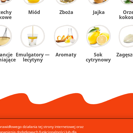
zechy
Miód
Zboża
Jajka
Orz
skowe
koko
ancje
Emulgatory —
Aromaty
Sok
Zagęsz
niające
lecytyny
cytrynowy
awidłowego działania tej strony internetowej oraz
pewnienia dodatkowych funkcjonalności lub dla
Regulamin świadczenia usług drogą elektroniczną
Wymagania techniczne