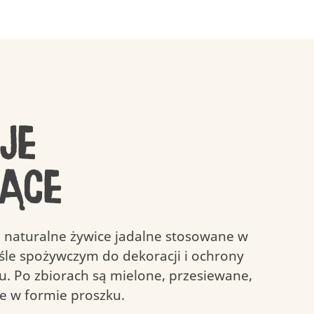
ści
łych
er
Znaczenie zabawy
Loteria – Ciastka
Odpowiedzialne
Kinder Radosny
Nutella i Kinder
pozyskiwanie
Dzień Dziecka
surowców
je
jące
o naturalne żywice jadalne stosowane w
yśle spożywczym do dekoracji i ochrony
u. Po zbiorach są mielone, przesiewane,
e w formie proszku.