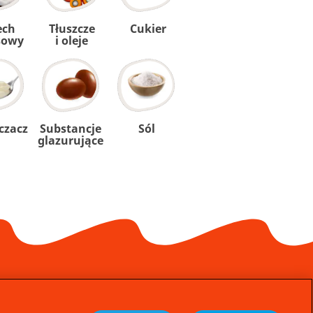
ech
Tłuszcze
Cukier
sowy
i oleje
czacz
Substancje
Sól
glazurujące
PL