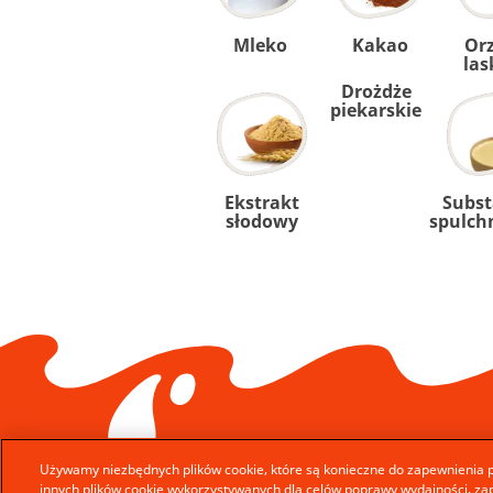
Mleko
Kakao
Or
la
Drożdże
piekarskie
Ekstrakt
Subst
słodowy
spulch
Używamy niezbędnych plików cookie, które są konieczne do zapewnienia pr
innych plików cookie wykorzystywanych dla celów poprawy wydajności, za