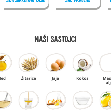
Suncokretovo ulje
Sal maslac
Naši sastojci
Med
Žitarice
Jaja
Kokos
Mast
ul