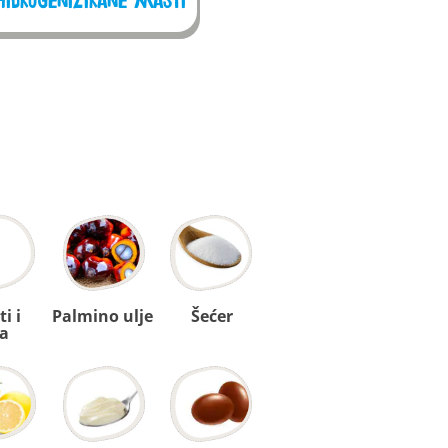
Hidrogenizirane masti
i i
Palmino ulje
Šećer
ja