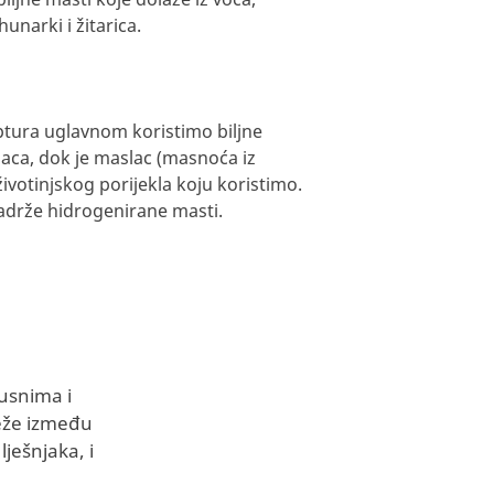
unarki i žitarica.
ptura uglavnom koristimo biljne
laca, dok je maslac (masnoća iz
životinjskog porijekla koju koristimo.
sadrže hidrogenirane masti.
kusnima i
teže između
lješnjaka, i