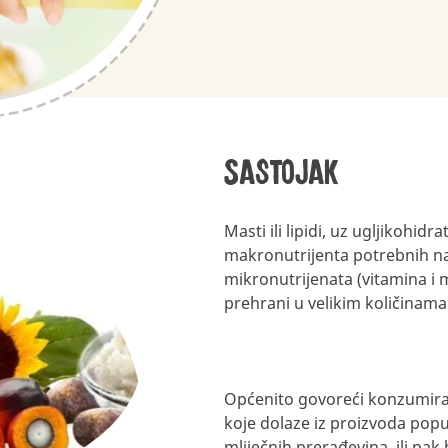
Sastojak
Masti ili lipidi, uz ugljikohidr
makronutrijenta potrebnih naš
mikronutrijenata (vitamina i m
prehrani u velikim količinama
Općenito govoreći konzumiramo
koje dolaze iz proizvoda poput 
mliječnih prerađevina, ili pak 