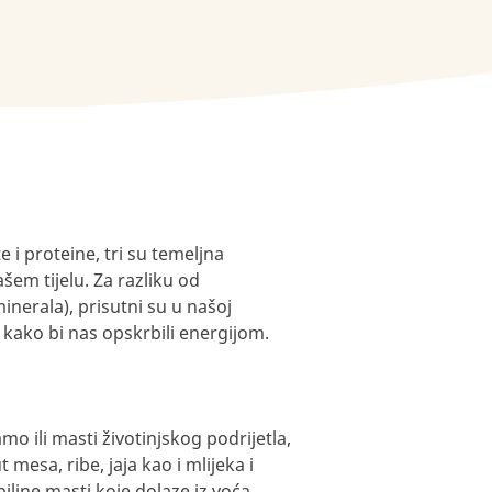
ate i proteine, tri su temeljna
em tijelu. Za razliku od
inerala), prisutni su u našoj
 kako bi nas opskrbili energijom.
 ili masti životinjskog podrijetla,
mesa, ribe, jaja kao i mlijeka i
biljne masti koje dolaze iz voća,