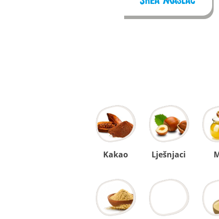
Shea maslac
Kakao
Lješnjaci