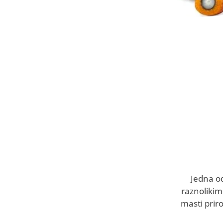
Jedna od
raznolikim
masti priro