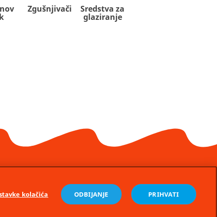
nov
Zgušnjivači
Sredstva za
k
glaziranje
HR
Uvjeti korištenja
stavke kolačića
ODBIJANJE
PRIHVATI