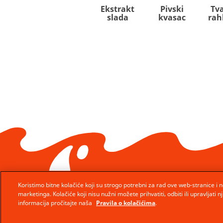
Ekstrakt
Pivski
Tva
slada
kvasac
rah
Koristimo bitne kolačiće koji su strogo potrebni za rad ove web-stranice i n
marketinga. Kolačiće koji nisu nužni možete prihvatiti, odbiti ili upravljati
informacija pročitajte naša
Pravila o kolačićima
.
© Ferrero 2026 − All rights reserved