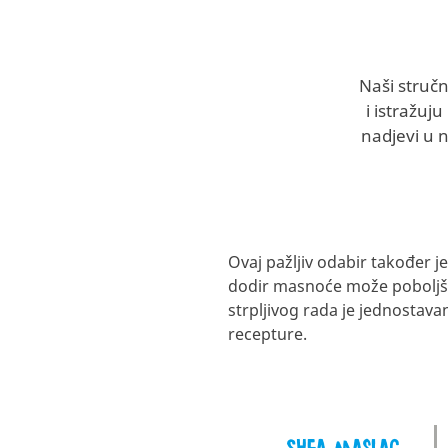
Naši struč
i istražuj
nadjevi u n
Ovaj pažljiv odabir također je
dodir masnoće može poboljšati 
strpljivog rada je jednostava
recepture.