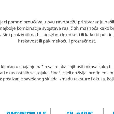
njaci pomno proučavaju ovu ravnotežu pri stvaranju naši
u najbolje kombinacije svojstava različitih masnoća kako bi
ašim proizvodima bili posebno kremasti ili kako bi postig
hrskavost ili pak mekoću i prozračnost.
 ključan u spajanju naših sastojaka i njihovih okusa kako bi 
okus ostalih sastojaka, čineći cijeli doživljaj profinjenijim 
n: postizanje savršenog sklada između teksture i okusa, koji