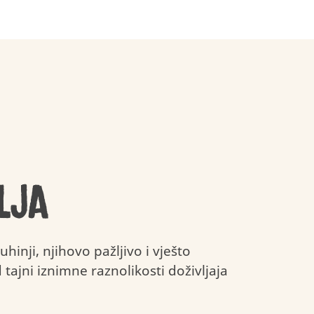
igre
Odgovorna
Održiva
nabava
ambalaža
lja
uhinji, njihovo pažljivo i vješto
tajni iznimne raznolikosti doživljaja