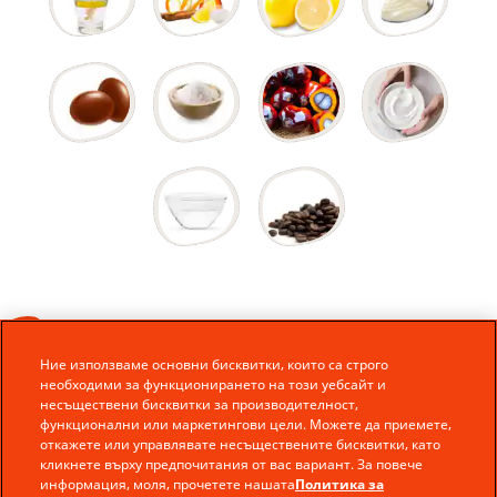
Ние използваме основни бисквитки, които са строго
необходими за функционирането на този уебсайт и
несъществени бисквитки за производителност,
функционални или маркетингови цели. Можете да приемете,
откажете или управлявате несъществените бисквитки, като
кликнете върху предпочитания от вас вариант. За повече
информация, моля, прочетете нашата
Политика за