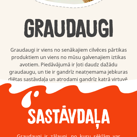
Graudaugi
Graudaugi ir viens no senākajiem cilvēces pārtikas
produktiem un viens no mūsu galvenajiem iztikas
avotiem. Piedāvājumā ir ļoti daudz dažādu
graudaugu, un tie ir gandrīz neatņemama jebkuras
diētas sastāvdaļa un atrodami gandrīz katrā virtuvē.
Sastāvdaļa
Graudaugi ir zālaugi, no kuru sēklām var