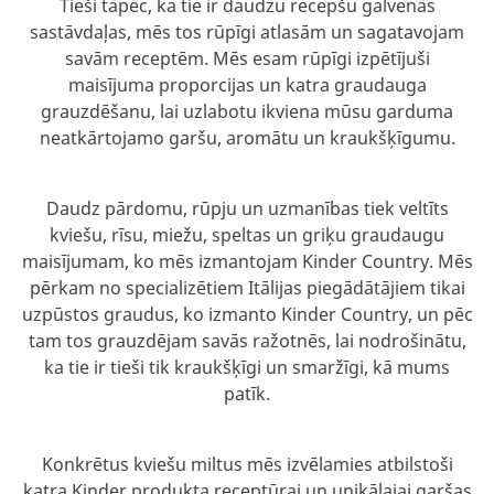
Tieši tāpēc, ka tie ir daudzu recepšu galvenās
sastāvdaļas, mēs tos rūpīgi atlasām un sagatavojam
savām receptēm. Mēs esam rūpīgi izpētījuši
maisījuma proporcijas un katra graudauga
grauzdēšanu, lai uzlabotu ikviena mūsu garduma
neatkārtojamo garšu, aromātu un kraukšķīgumu.
Daudz pārdomu, rūpju un uzmanības tiek veltīts
kviešu, rīsu, miežu, speltas un griķu graudaugu
maisījumam, ko mēs izmantojam Kinder Country. Mēs
pērkam no specializētiem Itālijas piegādātājiem tikai
uzpūstos graudus, ko izmanto Kinder Country, un pēc
tam tos grauzdējam savās ražotnēs, lai nodrošinātu,
ka tie ir tieši tik kraukšķīgi un smaržīgi, kā mums
patīk.
Konkrētus kviešu miltus mēs izvēlamies atbilstoši
katra Kinder produkta receptūrai un unikālajai garšas