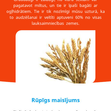
pagatavot miltus, un tie ir īpaši bagāti ar
ogļhidrātiem. Tie ir tik nozīmīgi mūsu uzturā, ka
to audzēšanai ir veltīti aptuveni 60% no visas
lauksaimniecības zemes.
Rūpīgs maisījums