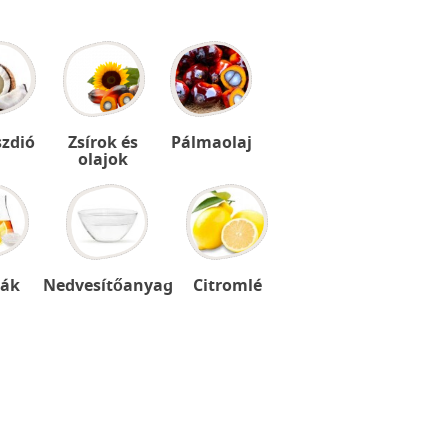
zdió
Zsírok és
Pálmaolaj
olajok
ák
Nedvesítőanyag
Citromlé