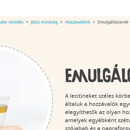
nder törődés
Jóízű minőség
Hozzávalóink
Emulgálószerek -
Kinder
Kinder törődés
APPLAYDU
Minecraft
Jóízű minőség
APPLAYDU &
Star Wars
A játék jelen
Nyereményjáték
FRIENDS
Kinder Schoko-Bons
Emulgáló
A lecitineket széles körb
általuk a hozzávalók eg
Kinder Duo
Gondoskodó
Kinder Crunchy
Kinder Milk-S
elegyíthetők az olyan hoz
kényeztetés
Cookies
Őszibarack-
Maracuja
amelyek egyébként szétvá
szójabab és a napraforg