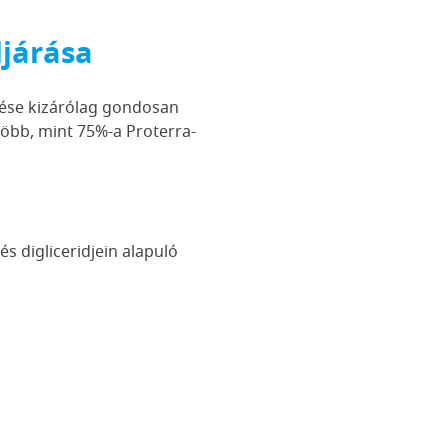
ljárása
rzése kizárólag gondosan
több, mint 75%-a Proterra-
s digliceridjein alapuló