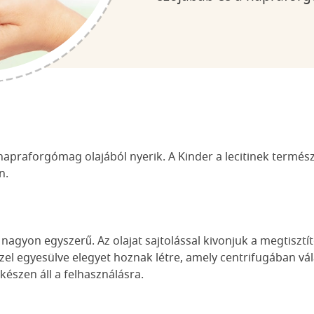
a napraforgómag olajából nyerik. A Kinder a lecitinek term
n.
nagyon egyszerű. Az olajat sajtolással kivonjuk a megtisztí
zzel egyesülve elegyet hoznak létre, amely centrifugában vála
 készen áll a felhasználásra.