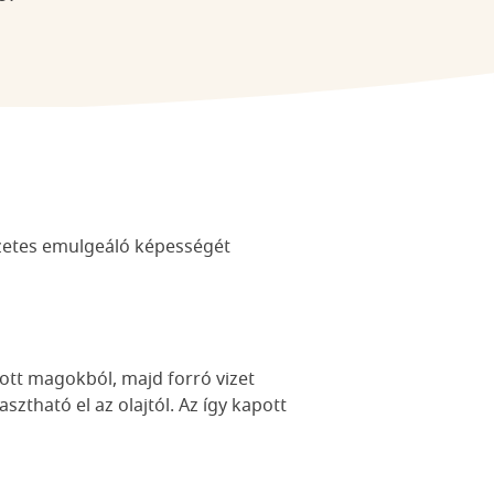
észetes emulgeáló képességét
tott magokból, majd forró vizet
sztható el az olajtól. Az így kapott