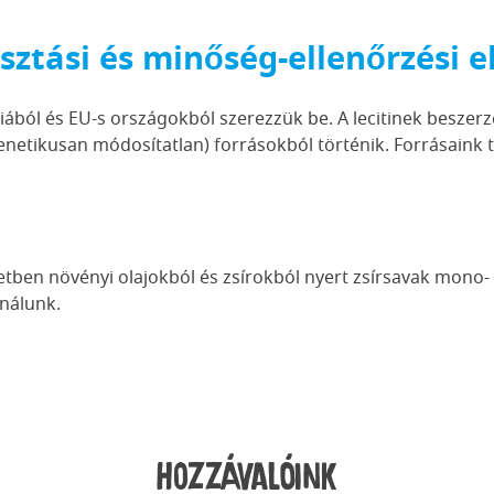
sztási és minőség-ellenőrzési e
Indiából és EU-s országokból szerezzük be. A lecitinek besze
netikusan módosítatlan) forrásokból történik. Forrásaink 
etben növényi olajokból és zsírokból nyert zsírsavak mono- é
ználunk.
Hozzávalóink