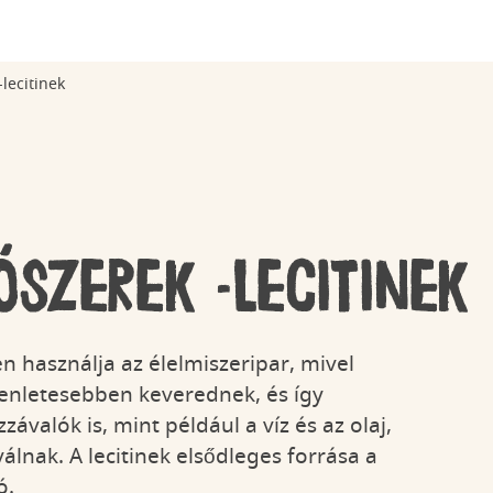
lecitinek
tősége
Natoons Dínók
Felelős beszerzés
Tündérek
Fenntartható
csomagolás
szerek -lecitinek
en használja az élelmiszeripar, mivel
yenletesebben keverednek, és így
lice
Kinder Pinguí
Itt a 8. Tennis
závalók is, mint például a víz és az olaj,
Málnás Sajttorta
Trophy
lnak. A lecitinek elsődleges forrása a
ó.