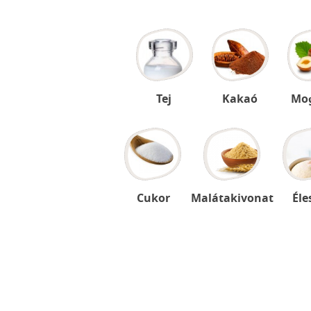
Tej
Kakaó
Mo
Cukor
Malátakivonat
Éle