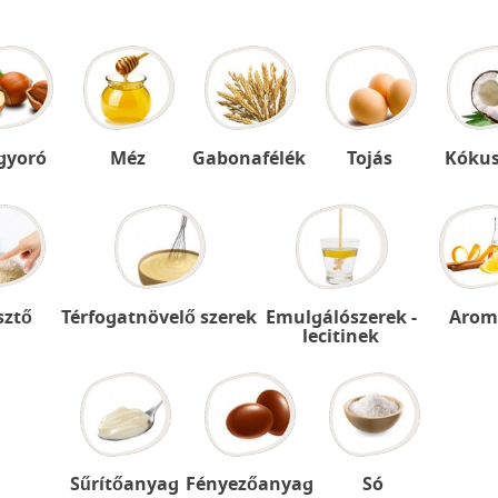
gyoró
Méz
Gabonafélék
Tojás
Kókus
sztő
Térfogatnövelő szerek
Emulgálószerek -
Arom
lecitinek
Sűrítőanyag
Fényezőanyag
Só