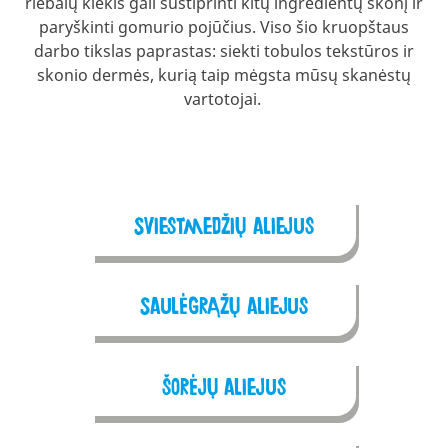
riebalų kiekis gali sustiprinti kitų ingredientų skonį ir
paryškinti gomurio pojūčius. Viso šio kruopštaus
darbo tikslas paprastas: siekti tobulos tekstūros ir
skonio dermės, kurią taip mėgsta mūsų skanėstų
vartotojai.
Sviestmedžių aliejus
Saulėgrąžų aliejus
Šorėjų aliejus