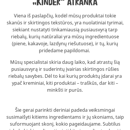
„Kinder“ atranka
Viena iš paslapčių, kodėl mūsų produktai tokie
skanūs ir skirtingos tekstūros, yra nuolatiniai tyrimai,
siekiant nustatyti tinkamiausią pusiausvyrą tarp
riebalų, kurių natūraliai yra mūsų ingredientuose
(piene, kakavoje, lazdynų riešutuose), ir tų, kurių
pridedame papildomai.
Mūsų specialistai skiria daug laiko, kad atrastų šią
pusiausvyrą ir suderintų įvairias skirtingos rūšies
riebalų savybes. Dėl to kai kurių produktų įdarai yra
ypač kreminiai, kiti produktai – traškūs, dar kiti –
minkšti ir purūs.
Šie gerai parinkti deriniai padeda veiksmingai
susimaišyti kitiems ingredientams ir jų skoniams, taip
suformuojant skonį, kokio pageidaujame. Subtilus