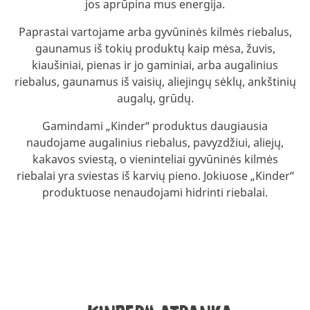
jos aprūpina mus energija.
Paprastai vartojame arba gyvūninės kilmės riebalus,
gaunamus iš tokių produktų kaip mėsa, žuvis,
kiaušiniai, pienas ir jo gaminiai, arba augalinius
riebalus, gaunamus iš vaisių, aliejingų sėklų, ankštinių
augalų, grūdų.
Gamindami „Kinder“ produktus daugiausia
naudojame augalinius riebalus, pavyzdžiui, aliejų,
kakavos sviestą, o vieninteliai gyvūninės kilmės
riebalai yra sviestas iš karvių pieno. Jokiuose „Kinder“
produktuose nenaudojami hidrinti riebalai.