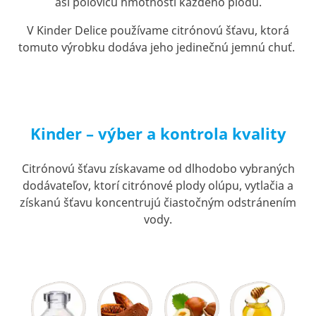
asi polovicu hmotnosti každého plodu.
V Kinder Delice používame citrónovú šťavu, ktorá
tomuto výrobku dodáva jeho jedinečnú jemnú chuť.
Kinder – výber a kontrola kvality
Citrónovú šťavu získavame od dlhodobo vybraných
dodávateľov, ktorí citrónové plody olúpu, vytlačia a
získanú šťavu koncentrujú čiastočným odstránením
vody.