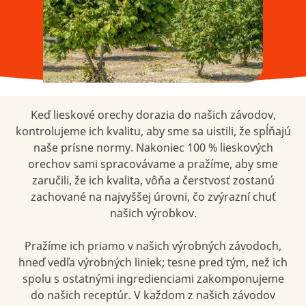
Keď lieskové orechy dorazia do našich závodov,
kontrolujeme ich kvalitu, aby sme sa uistili, že spĺňajú
naše prísne normy. Nakoniec 100 % lieskových
orechov sami spracovávame a pražíme, aby sme
zaručili, že ich kvalita, vôňa a čerstvosť zostanú
zachované na najvyššej úrovni, čo zvýrazní chuť
našich výrobkov.
Pražíme ich priamo v našich výrobných závodoch,
hneď vedľa výrobných liniek; tesne pred tým, než ich
spolu s ostatnými ingredienciami zakomponujeme
do našich receptúr. V každom z našich závodov