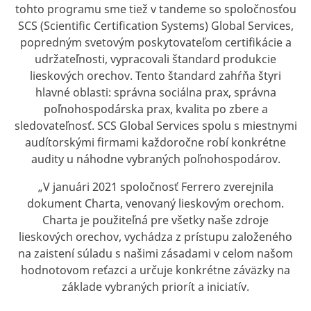
tohto programu sme tiež v tandeme so spoločnosťou
SCS (Scientific Certification Systems) Global Services,
popredným svetovým poskytovateľom certifikácie a
udržateľnosti, vypracovali štandard produkcie
lieskových orechov. Tento štandard zahŕňa štyri
hlavné oblasti: správna sociálna prax, správna
poľnohospodárska prax, kvalita po zbere a
sledovateľnosť. SCS Global Services spolu s miestnymi
audítorskými firmami každoročne robí konkrétne
audity u náhodne vybraných poľnohospodárov.
„V januári 2021 spoločnosť Ferrero zverejnila
dokument Charta, venovaný lieskovým orechom.
Charta je použiteľná pre všetky naše zdroje
lieskových orechov, vychádza z prístupu založeného
na zaistení súladu s našimi zásadami v celom našom
hodnotovom reťazci a určuje konkrétne záväzky na
základe vybraných priorít a iniciatív.