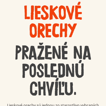
LIESKOVÉ
ORECHY
Pražené na
poslednú
chvíľu.
Lieskové orechy sú jednou zo starostlivo vybraných