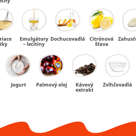
echy
riace
Emulgátory
Dochucovadlá
Citrónová
Zahusť
tky
– lecitíny
šťava
Jogurt
Palmový olej
Kávový
Zvlhčovadlá
extrakt