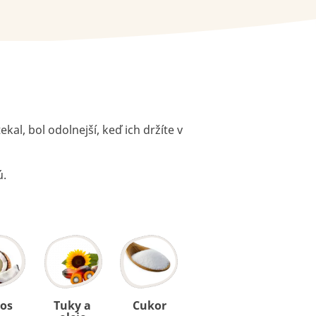
l, bol odolnejší, keď ich držíte v
ú.
os
Tuky a
Cukor