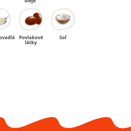
oleje
ovadlá
Povlakové
Soľ
látky