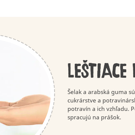
Chutná kvalita
APPLAYDU
Premyslené
Dôležitosť h
pochúťky
Kinder Pingui
Kinder Ping
LEŠTIACE
Šelak a arabská guma sú 
cukrárstve a potravinár
potravín a ich vzhľadu. P
spracujú na prášok.