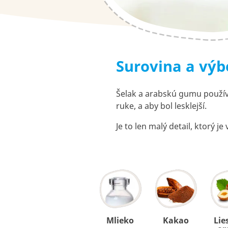
Surovina a výb
Šelak a arabskú gumu používa
ruke, a aby bol lesklejší.
Je to len malý detail, ktorý j
Mlieko
Kakao
Lie