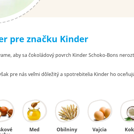
er pre značku Kinder
me, aby sa čokoládový povrch Kinder Schoko-Bons nerozteka
e však pre nás veľmi dôležitý a spotrebitelia Kinder ho oceňuj
skové
Med
Obilniny
Vajcia
Kok