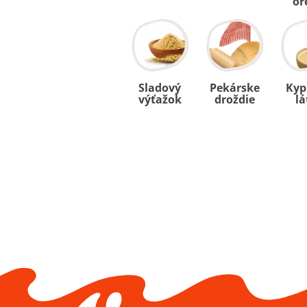
or
Sladový
Pekárske
Kyp
výťažok
droždie
lá