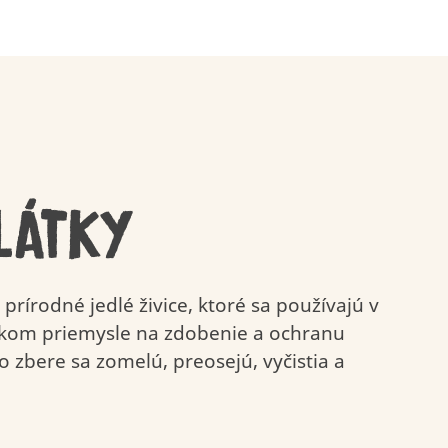
ry
Zodpovedné
Udržateľnosť
získavanie zdrojov
obalov
ui Coco
Kinder Paradiso
 LÁTKY
prírodné jedlé živice, ktoré sa používajú v
skom priemysle na zdobenie a ochranu
o zbere sa zomelú, preosejú, vyčistia a