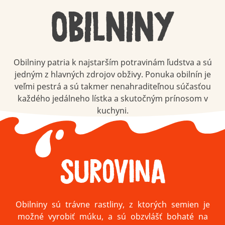
OBILNINY
Obilniny patria k najstarším potravinám ľudstva a sú
jedným z hlavných zdrojov obživy. Ponuka obilnín je
veľmi pestrá a sú takmer nenahraditeľnou súčasťou
každého jedálneho lístka a skutočným prínosom v
kuchyni.
Surovina
Obilniny sú trávne rastliny, z ktorých semien je
možné vyrobiť múku, a sú obzvlášť bohaté na