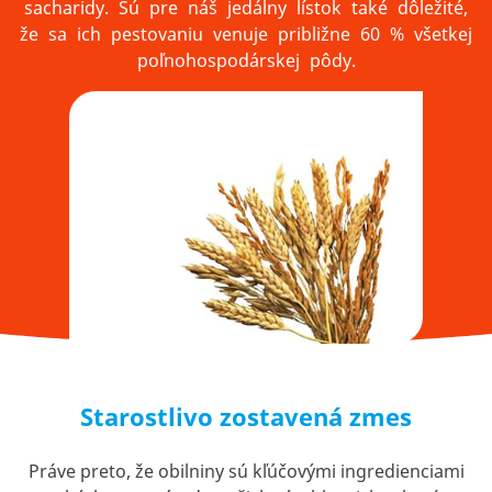
sacharidy. Sú pre náš jedálny lístok také dôležité,
že sa ich pestovaniu venuje približne 60 % všetkej
poľnohospodárskej pôdy.
Starostlivo zostavená zmes
Práve preto, že obilniny sú kľúčovými ingredienciami