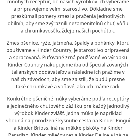
mnohých receptúr, do našich výrobkov ich vyberáme
a pripravujeme veľmi starostlivo. Dôkladne sme
preskúmali pomery zmesi a praženia jednotlivých
obilnín, aby sme zvýraznili nezameniteľnú chuť, vôňu
a chrumkavosť každej z našich pochúťok.
Zmes pšenice, ryže, jačmeňa, špaldy a pohánky, ktorú
používame v Kinder Country, je starostlivo pripravená
a spracovaná. Pufované zrná používané vo výrobku
Kinder Country nakupujeme iba od špecializovaných
talianskych dodávateľov a následne ich pražíme v
našich závodoch, aby sme zaistili, že budú presne
také chrumkavé a voňavé, ako ich máme radi.
Konkrétne pšeničné múky vyberáme podľa receptúry
a jedinečného chuťového zážitku pre každý jednotlivý
výrobok Kinder zvlášť. Jedna múka je napríklad
vhodná na prirodzené kysnutie cesta na Kinder Pinguì
a Kinder Brioss, iná na mäkké piškóty na Kinder
Paradiso, Kinder mliečny rez a Kinder Delice a iná na